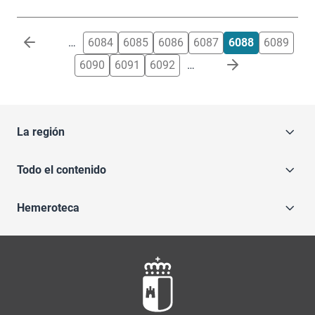
Paginación
…
6084
6085
6086
6087
6088
6089
6090
6091
6092
…
La región
Todo el contenido
Hemeroteca