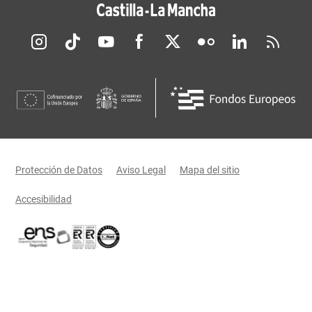
Redes sociales JCCM
Menú legal
Protección de Datos
Aviso Legal
Mapa del sitio
Accesibilidad
Certificaciones oficiales del Gobierno de Castilla-La Mancha