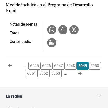
Medida incluida en el Programa de Desarrollo
Rural
Notas de prensa
Fotos
Cortes audio
Paginación
…
6045
6046
6047
6048
6049
6050
6051
6052
6053
…
La región