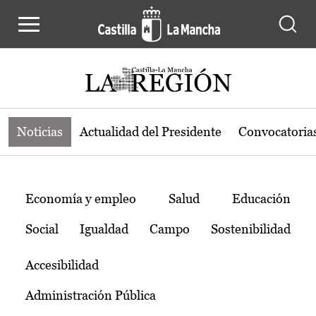
Noticias de la región de Castilla-L
Pasar al contenido principal
Noticias
Actualidad del Presidente
Convocatoria
Temas
Economía y empleo
Salud
Educación
Social
Igualdad
Campo
Sostenibilidad
Accesibilidad
Administración Pública