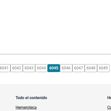
6041
6042
6043
6044
6045
6046
6047
6048
6049
Todo el contenido
H
Hemeroteca
Co