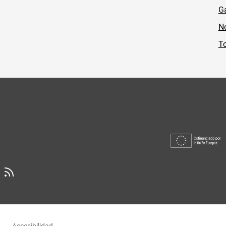
Ga
No
To
Accesibilidad