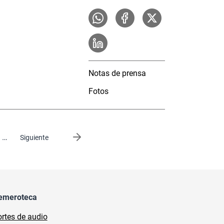
Notas de prensa
Fotos
…
Siguiente página
Siguiente
emeroteca
rtes de audio