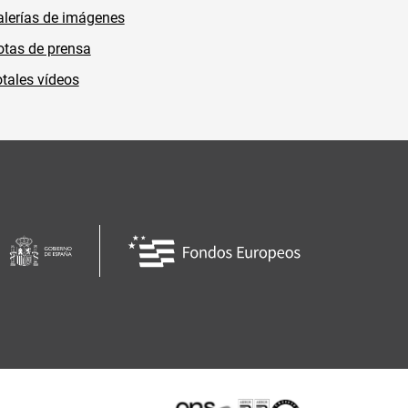
lerías de imágenes
tas de prensa
tales vídeos
Certificaciones o