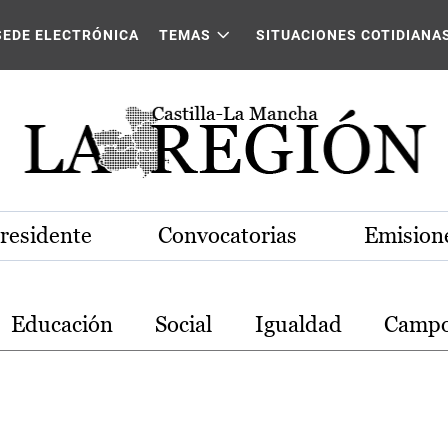
stilla-La Mancha
SEDE ELECTRÓNICA
TEMAS
SITUACIONES COTIDIANA
Presidente
Convocatorias
Emisione
Educación
Social
Igualdad
Camp