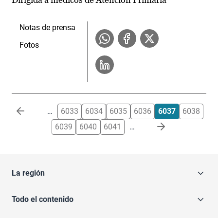
Notas de prensa
Fotos
Paginación
…
6033
6034
6035
6036
6037
6038
6039
6040
6041
…
La región
Todo el contenido