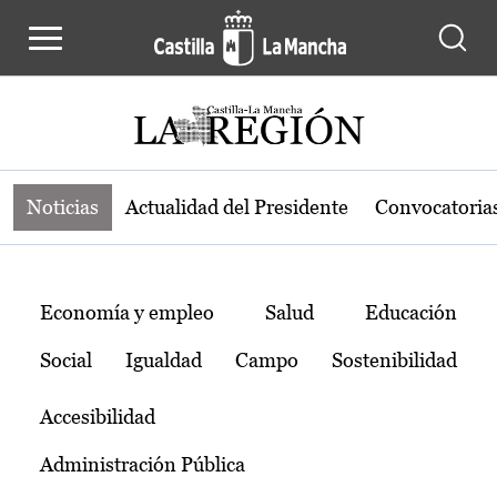
Noticias de la región de Castilla-L
Pasar al contenido principal
Noticias
Actualidad del Presidente
Convocatoria
Temas
Economía y empleo
Salud
Educación
Social
Igualdad
Campo
Sostenibilidad
Accesibilidad
Administración Pública