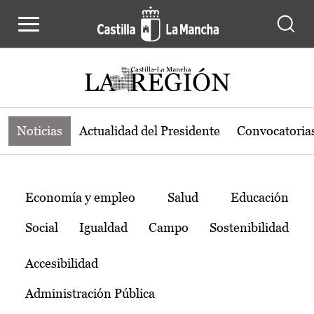
Noticias de la región de Castilla-L
Pasar al contenido principal
Noticias
Actualidad del Presidente
Convocatoria
Temas
Economía y empleo
Salud
Educación
Social
Igualdad
Campo
Sostenibilidad
Accesibilidad
Administración Pública