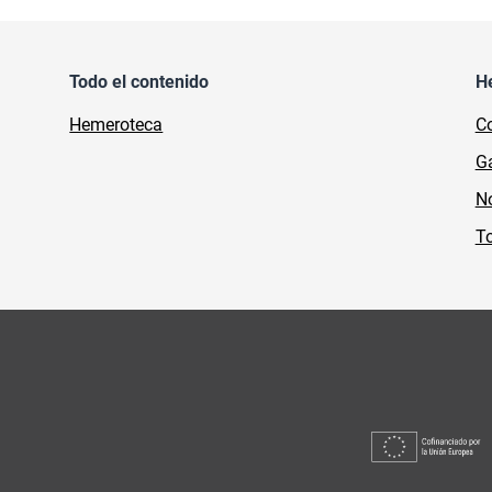
Todo el contenido
H
Hemeroteca
Co
Ga
No
To