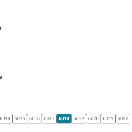
e
os
6014
6015
6016
6017
6018
6019
6020
6021
6022