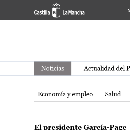
Noticias de la región de Ca
Pasar al contenido principal
Noticias
Actualidad del 
Temas
Economía y empleo
Salud
El presidente García-Page