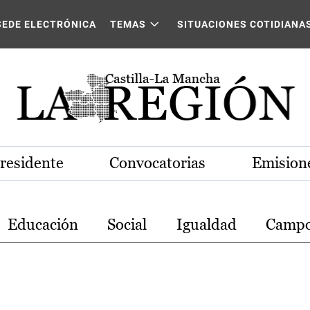
stilla-La Mancha
SEDE ELECTRÓNICA
TEMAS
SITUACIONES COTIDIANA
Presidente
Convocatorias
Emisione
Educación
Social
Igualdad
Camp