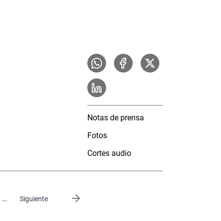
Notas de prensa
Fotos
Cortes audio
…
Siguiente página
Siguiente