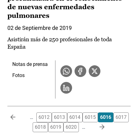
de nuevas enfermedades
pulmonares
02 de Septiembre de 2019
Asistirán más de 250 profesionales de toda
España
Notas de prensa
Fotos
Paginación
…
6012
6013
6014
6015
6016
6017
6018
6019
6020
…