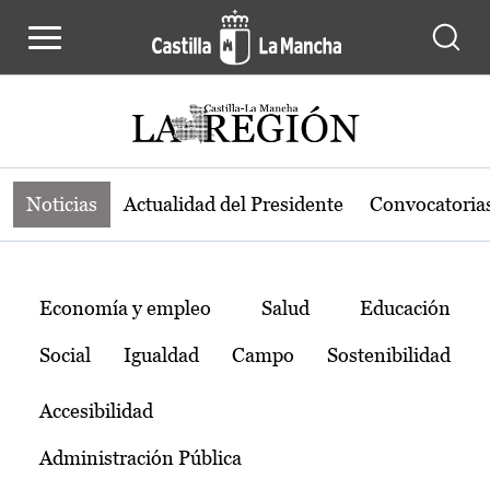
Noticias de la región de Castilla-L
Pasar al contenido principal
Noticias
Actualidad del Presidente
Convocatoria
Temas
Economía y empleo
Salud
Educación
Social
Igualdad
Campo
Sostenibilidad
Accesibilidad
Administración Pública