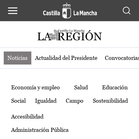
Noticias de la región de Castilla-L
Pasar al contenido principal
Noticias
Actualidad del Presidente
Convocatoria
Temas
Economía y empleo
Salud
Educación
Social
Igualdad
Campo
Sostenibilidad
Accesibilidad
Administración Pública