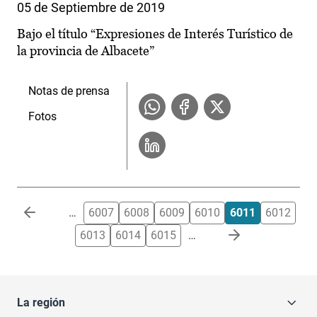
05 de Septiembre de 2019
Bajo el título “Expresiones de Interés Turístico de
la provincia de Albacete”
Notas de prensa
Fotos
Paginación
…
6007
6008
6009
6010
6011
6012
6013
6014
6015
…
La región