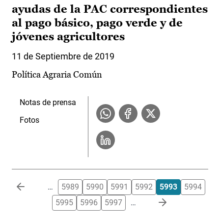
ayudas de la PAC correspondientes
al pago básico, pago verde y de
jóvenes agricultores
11 de Septiembre de 2019
Política Agraria Común
Notas de prensa
Fotos
Paginación
…
5989
5990
5991
5992
5993
5994
5995
5996
5997
…