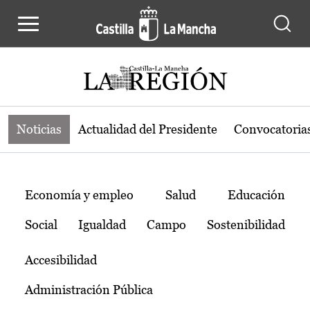
Noticias de la región de Castilla-L
Pasar al contenido principal
Noticias
Actualidad del Presidente
Convocatoria
Temas
Economía y empleo
Salud
Educación
Social
Igualdad
Campo
Sostenibilidad
Accesibilidad
Administración Pública