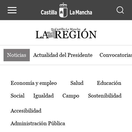
Noticias de la región de Castilla-L
Pasar al contenido principal
Noticias
Actualidad del Presidente
Convocatoria
Temas
Economía y empleo
Salud
Educación
Social
Igualdad
Campo
Sostenibilidad
Accesibilidad
Administración Pública