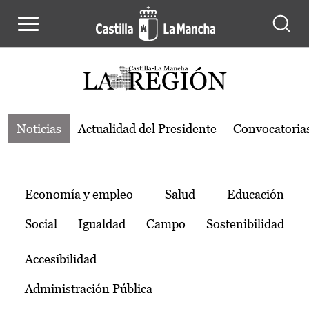
Noticias de la región de Castilla-L
Pasar al contenido principal
Noticias
Actualidad del Presidente
Convocatoria
Temas
Economía y empleo
Salud
Educación
Social
Igualdad
Campo
Sostenibilidad
Accesibilidad
Administración Pública