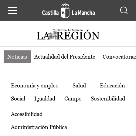
Noticias de la región de Castilla-L
Pasar al contenido principal
Noticias
Actualidad del Presidente
Convocatoria
Temas
Economía y empleo
Salud
Educación
Social
Igualdad
Campo
Sostenibilidad
Accesibilidad
Administración Pública