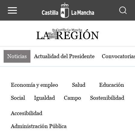
Noticias de la región de Castilla-L
Pasar al contenido principal
Noticias
Actualidad del Presidente
Convocatoria
Temas
Economía y empleo
Salud
Educación
Social
Igualdad
Campo
Sostenibilidad
Accesibilidad
Administración Pública