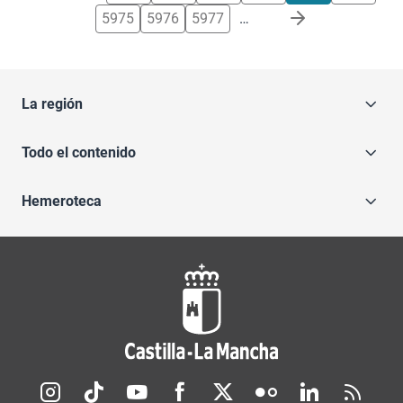
5975
5976
5977
…
La región
Todo el contenido
Hemeroteca
Redes sociales JCCM