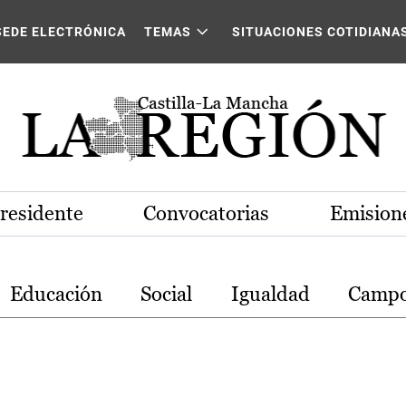
stilla-La Mancha
SEDE ELECTRÓNICA
TEMAS
SITUACIONES COTIDIANA
Presidente
Convocatorias
Emisione
Educación
Social
Igualdad
Camp