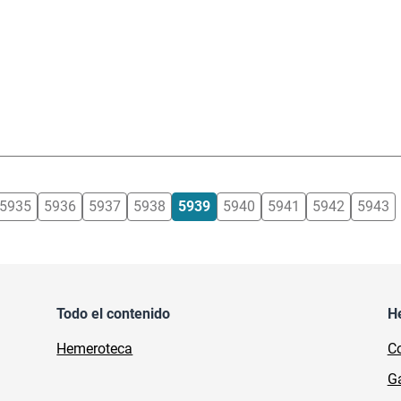
5935
5936
5937
5938
5939
5940
5941
5942
5943
Todo el contenido
H
Hemeroteca
Co
Ga