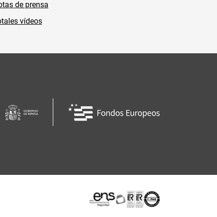
tas de prensa
tales vídeos
Certificaciones o