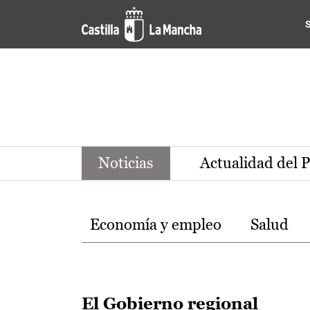
Noticias de la región de Ca
Pasar al contenido principal
Noticias
Actualidad del 
Temas
Economía y empleo
Salud
El Gobierno regional