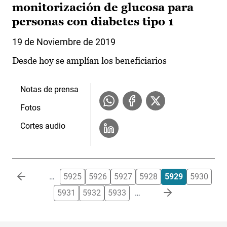
monitorización de glucosa para
personas con diabetes tipo 1
19 de Noviembre de 2019
Desde hoy se amplían los beneficiarios
Notas de prensa
Fotos
Cortes audio
Paginación
…
5925
5926
5927
5928
5929
5930
5931
5932
5933
…