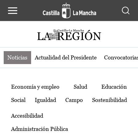
Noticias de la región de Castilla-L
Pasar al contenido principal
Noticias
Actualidad del Presidente
Convocatoria
Temas
Economía y empleo
Salud
Educación
Social
Igualdad
Campo
Sostenibilidad
Accesibilidad
Administración Pública