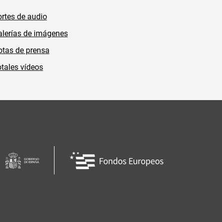
rtes de audio
lerías de imágenes
tas de prensa
tales vídeos