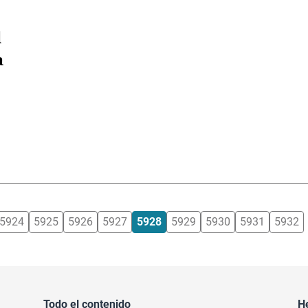
l
a
5924
5925
5926
5927
5928
5929
5930
5931
5932
Todo el contenido
H