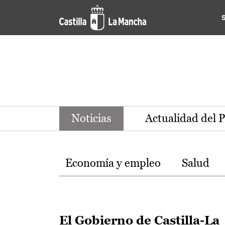
Noticias de la región de Ca
Pasar al contenido principal
Noticias
Actualidad del 
Temas
Economía y empleo
Salud
El Gobierno de Castilla-La