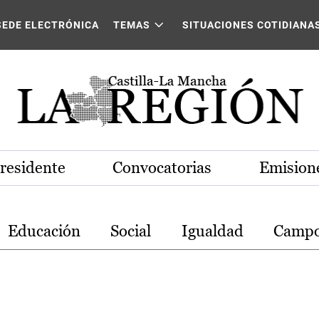
stilla-La Mancha
SEDE ELECTRÓNICA
TEMAS
SITUACIONES COTIDIANA
Presidente
Convocatorias
Emisione
Educación
Social
Igualdad
Camp