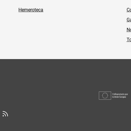
Hemeroteca
Co
Ga
No
To