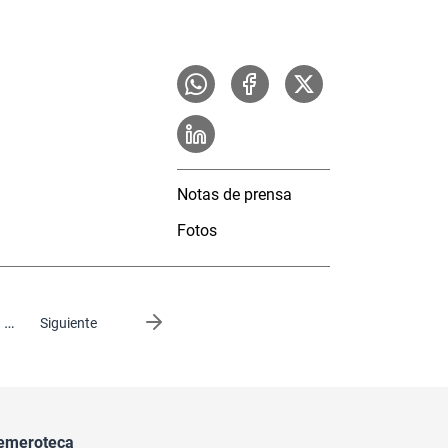
Notas de prensa
Fotos
…
Siguiente página
Siguiente
emeroteca