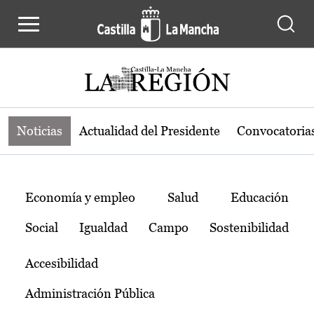
Noticias de la región de Castilla-L
Pasar al contenido principal
Noticias
Actualidad del Presidente
Convocatoria
Temas
Economía y empleo
Salud
Educación
Social
Igualdad
Campo
Sostenibilidad
Accesibilidad
Administración Pública