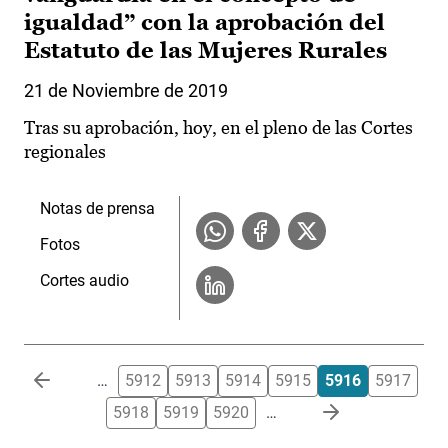
igualdad” con la aprobación del
Estatuto de las Mujeres Rurales
21 de Noviembre de 2019
Tras su aprobación, hoy, en el pleno de las Cortes
regionales
Notas de prensa
Fotos
Cortes audio
Paginación
…
5912
5913
5914
5915
5916
5917
5918
5919
5920
…