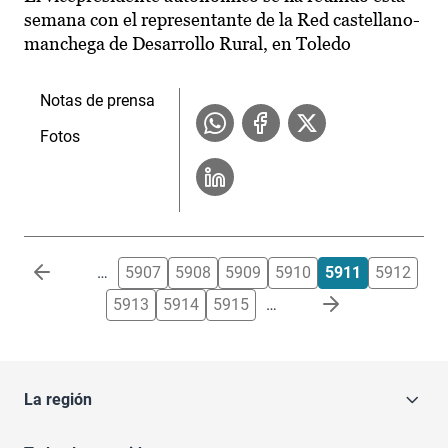
semana con el representante de la Red castellano-
manchega de Desarrollo Rural, en Toledo
Notas de prensa
Fotos
Paginación
…
5907
5908
5909
5910
5911
5912
5913
5914
5915
…
La región