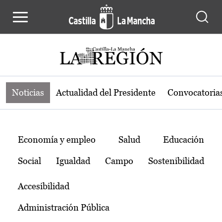
Noticias de la región de Castilla-L
Pasar al contenido principal
Noticias
Actualidad del Presidente
Convocatoria
Temas
Economía y empleo
Salud
Educación
Social
Igualdad
Campo
Sostenibilidad
Accesibilidad
Administración Pública