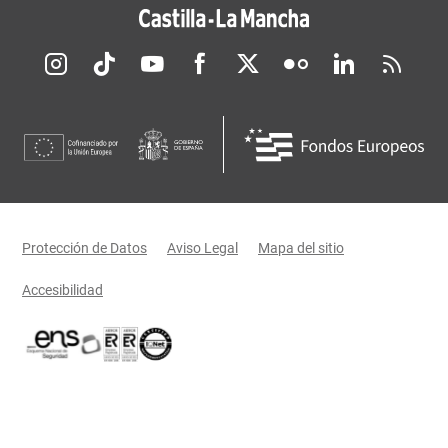
Redes sociales JCCM
Menú legal
Protección de Datos
Aviso Legal
Mapa del sitio
Accesibilidad
Certificaciones oficiales del Gobierno de Castilla-La Mancha