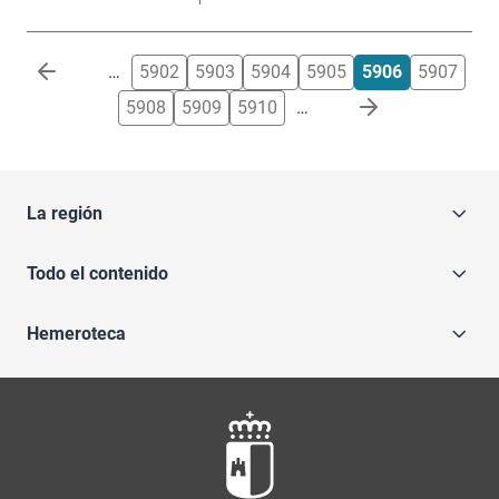
Paginación
…
5902
5903
5904
5905
5906
5907
5908
5909
5910
…
La región
Todo el contenido
Hemeroteca