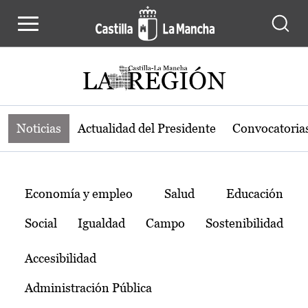
Noticias de la región de Castilla-L
Pasar al contenido principal
Noticias
Actualidad del Presidente
Convocatoria
Temas
Economía y empleo
Salud
Educación
Social
Igualdad
Campo
Sostenibilidad
Accesibilidad
Administración Pública