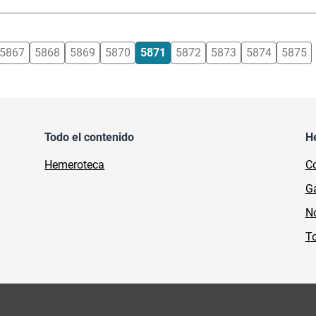
5867
5868
5869
5870
5871
5872
5873
5874
5875
Todo el contenido
H
Hemeroteca
Co
Ga
No
To