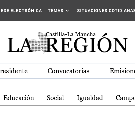
stilla-La Mancha
SEDE ELECTRÓNICA
TEMAS
SITUACIONES COTIDIANA
Presidente
Convocatorias
Emisione
Educación
Social
Igualdad
Camp