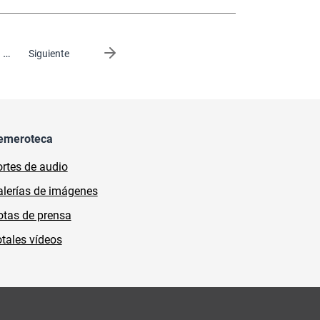
…
Siguiente página
Siguiente
emeroteca
rtes de audio
lerías de imágenes
tas de prensa
tales vídeos