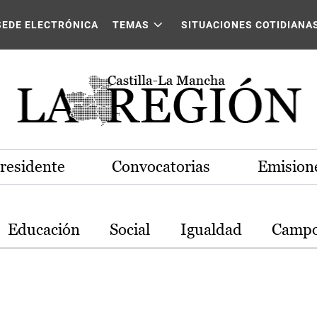
stilla-La Mancha
SEDE ELECTRÓNICA
TEMAS
SITUACIONES COTIDIANA
Presidente
Convocatorias
Emisione
Educación
Social
Igualdad
Camp