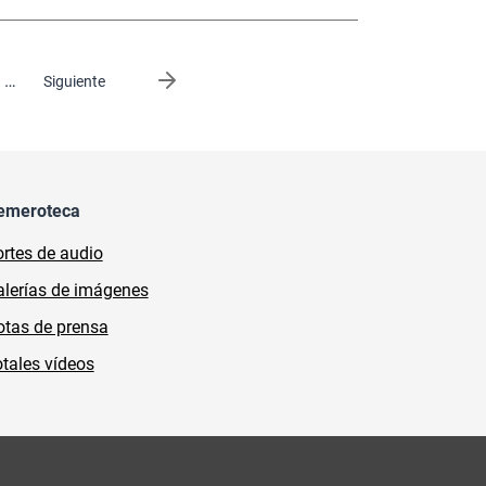
…
Siguiente página
Siguiente
emeroteca
rtes de audio
lerías de imágenes
tas de prensa
tales vídeos