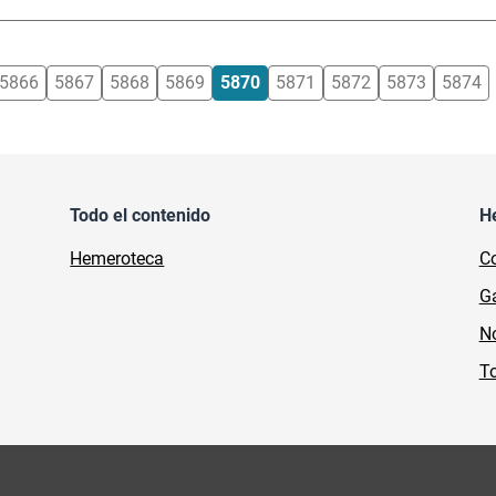
5866
5867
5868
5869
5870
5871
5872
5873
5874
Todo el contenido
H
Hemeroteca
Co
Ga
No
To