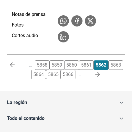
Notas de prensa
Fotos
Cortes audio
Paginación
…
5858
5859
5860
5861
5862
5863
5864
5865
5866
…
La región
Todo el contenido