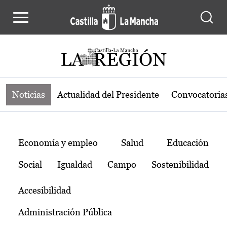
Noticias de la región de Castilla-L
Pasar al contenido principal
Noticias
Actualidad del Presidente
Convocatoria
Temas
Economía y empleo
Salud
Educación
Social
Igualdad
Campo
Sostenibilidad
Accesibilidad
Administración Pública