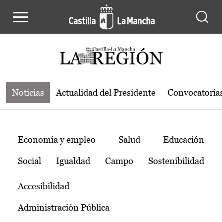
Noticias de la región de Castilla-L
Pasar al contenido principal
Noticias
Actualidad del Presidente
Convocatoria
Temas
Economía y empleo
Salud
Educación
Social
Igualdad
Campo
Sostenibilidad
Accesibilidad
Administración Pública