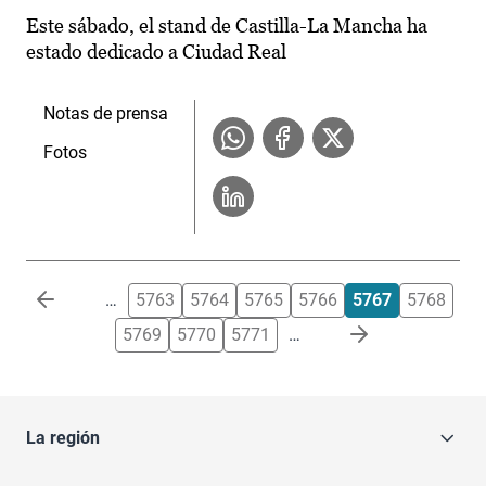
Este sábado, el stand de Castilla-La Mancha ha
estado dedicado a Ciudad Real
Notas de prensa
Fotos
Paginación
…
5763
5764
5765
5766
5767
5768
5769
5770
5771
…
La región