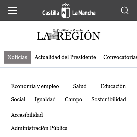
Noticias de la región de Castilla-L
Pasar al contenido principal
Noticias
Actualidad del Presidente
Convocatoria
Temas
Economía y empleo
Salud
Educación
Social
Igualdad
Campo
Sostenibilidad
Accesibilidad
Administración Pública