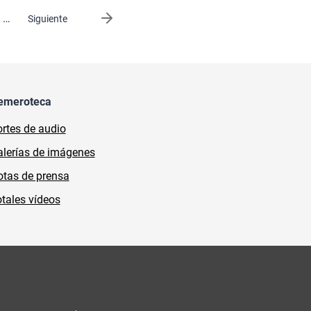
…
Siguiente página
Siguiente
emeroteca
rtes de audio
lerías de imágenes
tas de prensa
tales vídeos