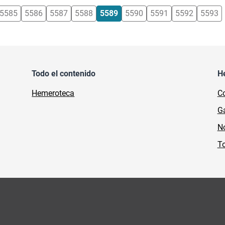
5585
5586
5587
5588
5589
5590
5591
5592
5593
Todo el contenido
H
Hemeroteca
Co
Ga
No
To