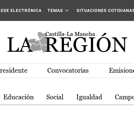
stilla-La Mancha
SEDE ELECTRÓNICA
TEMAS
SITUACIONES COTIDIANA
Presidente
Convocatorias
Emisione
Educación
Social
Igualdad
Camp