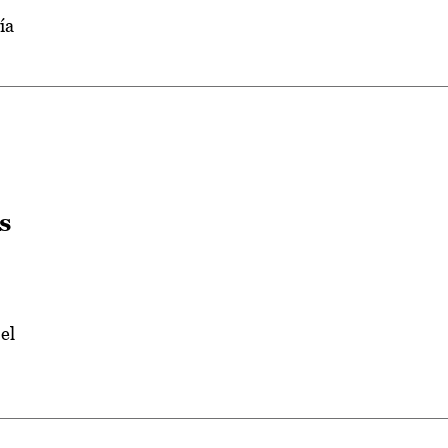
ía
s
el