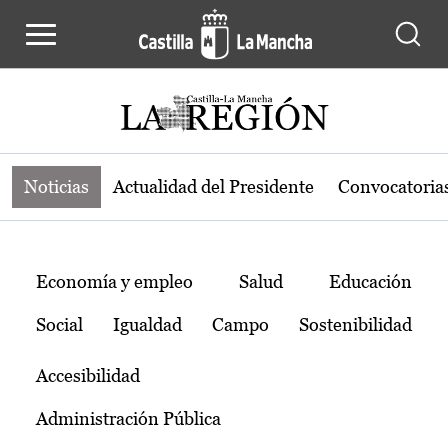
Noticias de la región de Castilla-L
Pasar al contenido principal
Noticias
Actualidad del Presidente
Convocatoria
Temas
Economía y empleo
Salud
Educación
Social
Igualdad
Campo
Sostenibilidad
Accesibilidad
Administración Pública