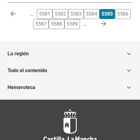
Paginación
…
5581
5582
5583
5584
5585
5586
5587
5588
5589
…
La región
Todo el contenido
Hemeroteca