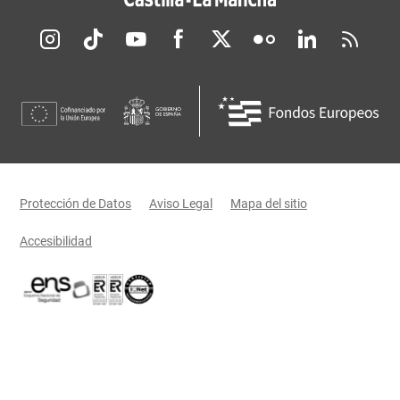
Redes sociales JCCM
Menú legal
Protección de Datos
Aviso Legal
Mapa del sitio
Accesibilidad
Certificaciones oficiales del Gobierno de Castilla-La Mancha