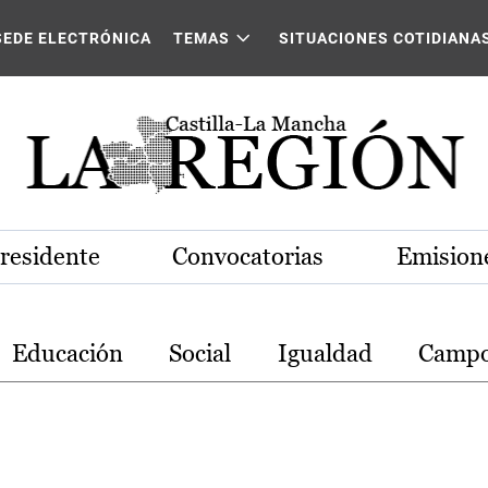
stilla-La Mancha
SEDE ELECTRÓNICA
TEMAS
SITUACIONES COTIDIANA
Presidente
Convocatorias
Emisione
Educación
Social
Igualdad
Camp