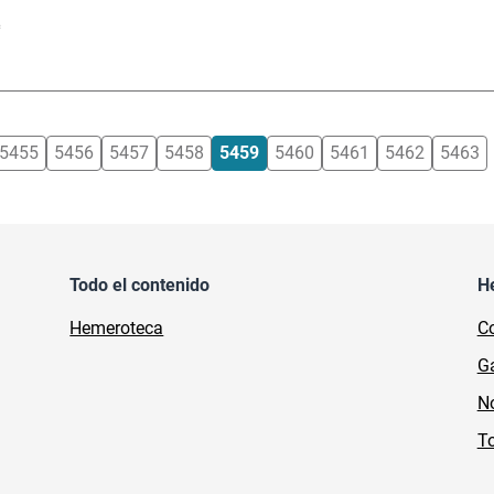
e
5455
5456
5457
5458
5459
5460
5461
5462
5463
Todo el contenido
H
Hemeroteca
Co
Ga
No
To