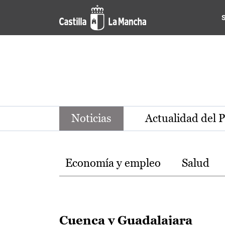
Noticias de la región de Ca
Pasar al contenido principal
Noticias
Actualidad del 
Temas
Economía y empleo
Salud
Cuenca y Guadalajara