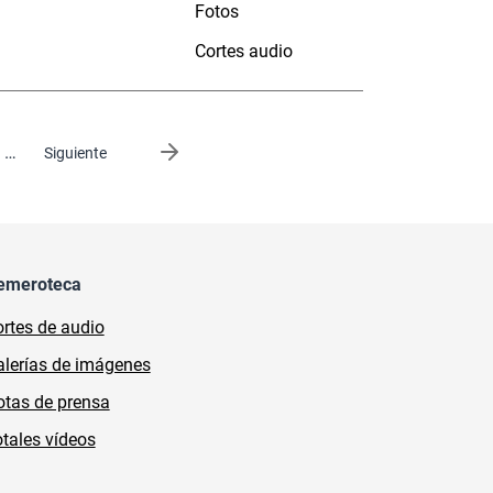
Fotos
Cortes audio
…
Siguiente página
Siguiente
emeroteca
rtes de audio
lerías de imágenes
tas de prensa
tales vídeos