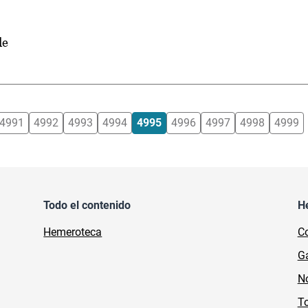
de
4991
4992
4993
4994
4995
4996
4997
4998
4999
Todo el contenido
H
Hemeroteca
Co
Ga
No
To