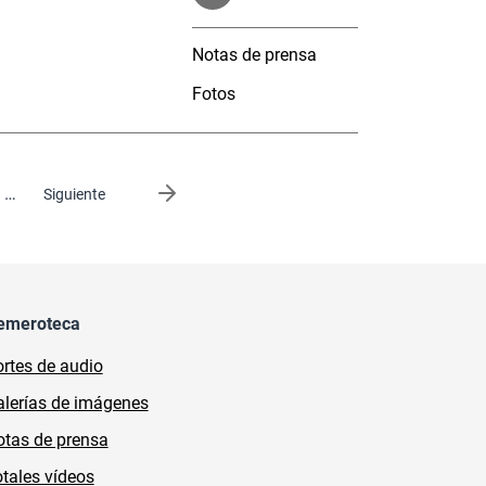
Notas de prensa
Fotos
…
Siguiente página
Siguiente
emeroteca
rtes de audio
lerías de imágenes
tas de prensa
tales vídeos