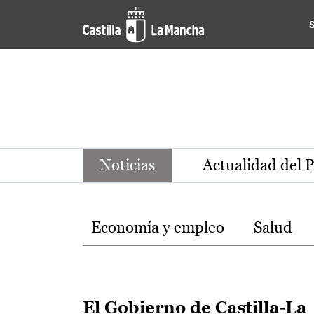
Noticias de la región de Ca
Pasar al contenido principal
Noticias
Actualidad del 
Temas
Economía y empleo
Salud
El Gobierno de Castilla-La