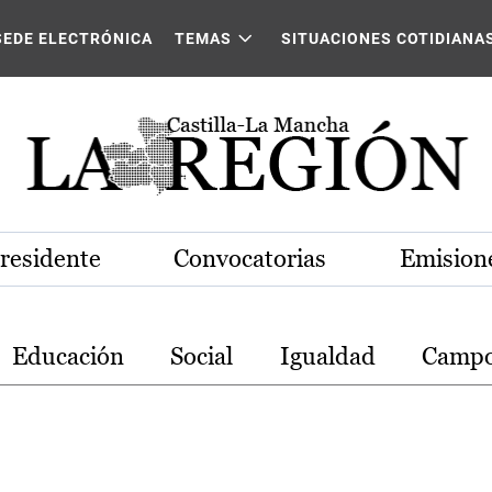
stilla-La Mancha
SEDE ELECTRÓNICA
TEMAS
SITUACIONES COTIDIANA
Presidente
Convocatorias
Emisione
Educación
Social
Igualdad
Camp