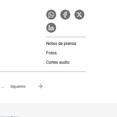
Notas de prensa
Fotos
Cortes audio
…
Siguiente página
Siguiente