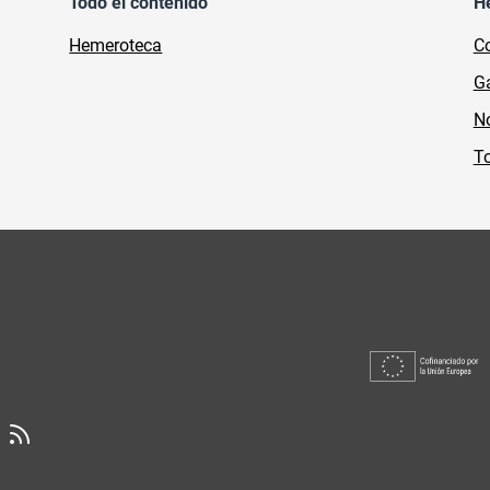
Todo el contenido
H
Hemeroteca
Co
Ga
No
To