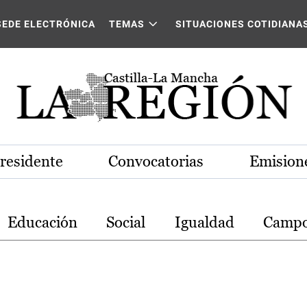
stilla-La Mancha
SEDE ELECTRÓNICA
TEMAS
SITUACIONES COTIDIANA
Presidente
Convocatorias
Emisione
Educación
Social
Igualdad
Camp