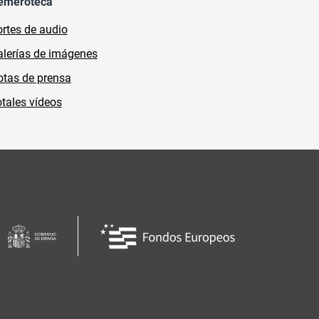
emeroteca
rtes de audio
lerías de imágenes
tas de prensa
tales vídeos