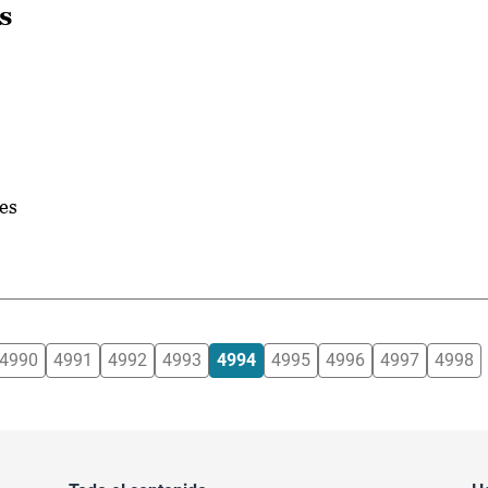
s
les
4990
4991
4992
4993
4994
4995
4996
4997
4998