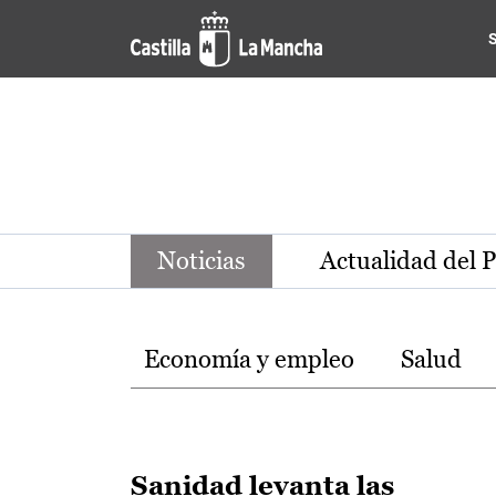
Noticias de la región de Ca
Pasar al contenido principal
Noticias
Actualidad del 
Temas
Economía y empleo
Salud
Sanidad levanta las