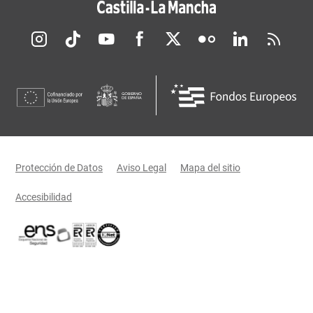
Redes sociales JCCM
Menú legal
Protección de Datos
Aviso Legal
Mapa del sitio
Accesibilidad
Certificaciones oficiales del Gobierno de Castilla-La Mancha