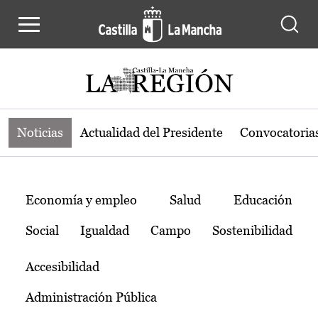
Noticias de la región de Castilla-L
Pasar al contenido principal
Noticias
Actualidad del Presidente
Convocatoria
Temas
Economía y empleo
Salud
Educación
Social
Igualdad
Campo
Sostenibilidad
Accesibilidad
Administración Pública