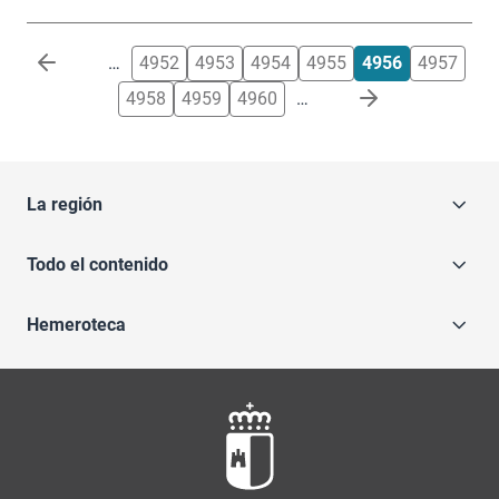
Paginación
…
4952
4953
4954
4955
4956
4957
4958
4959
4960
…
La región
Todo el contenido
Hemeroteca