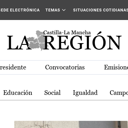
stilla-La Mancha
SEDE ELECTRÓNICA
TEMAS
SITUACIONES COTIDIANA
Presidente
Convocatorias
Emisione
Educación
Social
Igualdad
Camp