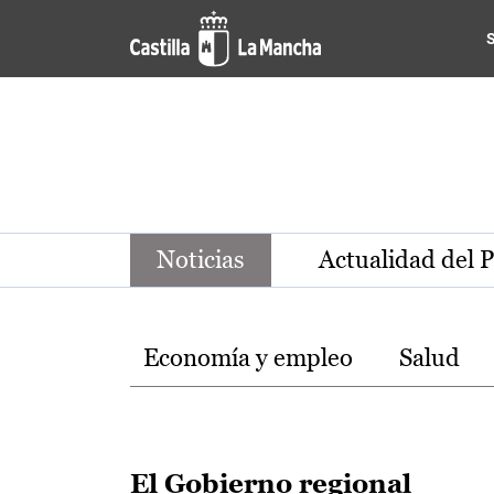
Noticias de la región de Ca
Pasar al contenido principal
Noticias
Actualidad del 
Temas
Economía y empleo
Salud
El Gobierno regional