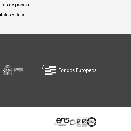
tas de prensa
tales vídeos
Certificaciones o