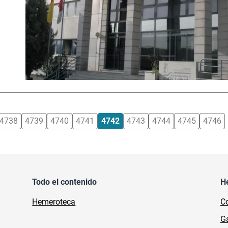
4738
4739
4740
4741
4742
4743
4744
4745
4746
Todo el contenido
H
Hemeroteca
Co
Ga