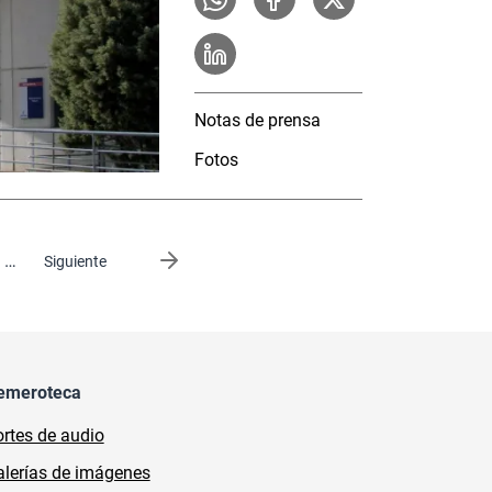
Notas de prensa
Fotos
…
Siguiente página
Siguiente
emeroteca
rtes de audio
lerías de imágenes