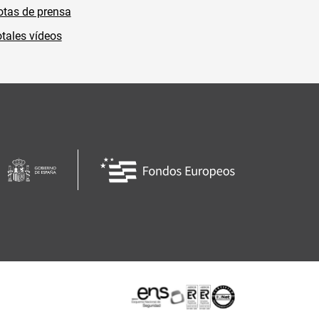
tas de prensa
tales vídeos
Certificaciones o