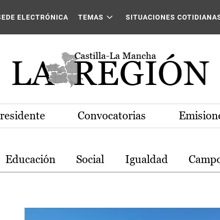
stilla-La Mancha
SEDE ELECTRÓNICA
TEMAS
SITUACIONES COTIDIANA
Presidente
Convocatorias
Emisione
Educación
Social
Igualdad
Camp