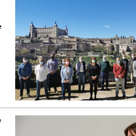
a
e
e