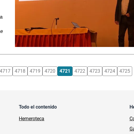
ua
de
4717
4718
4719
4720
4721
4722
4723
4724
4725
Todo el contenido
H
Hemeroteca
Co
Ga