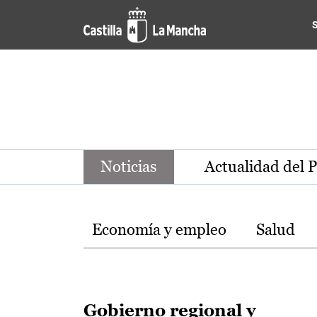
Noticias de la región de Ca
Pasar al contenido principal
Noticias
Actualidad del 
Temas
Economía y empleo
Salud
Gobierno regional y