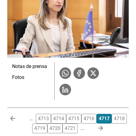
Notas de prensa
Fotos
Paginación
…
4713
4714
4715
4716
4717
4718
4719
4720
4721
…