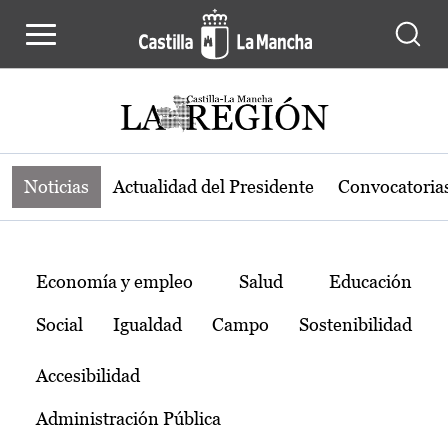
Noticias de la región de Castilla-L
Pasar al contenido principal
Noticias
Actualidad del Presidente
Convocatoria
Temas
Economía y empleo
Salud
Educación
Social
Igualdad
Campo
Sostenibilidad
Accesibilidad
Administración Pública