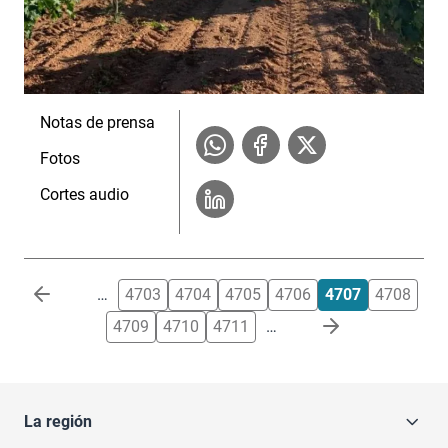
Notas de prensa
Fotos
Cortes audio
Paginación
…
4703
4704
4705
4706
4707
4708
4709
4710
4711
…
La región