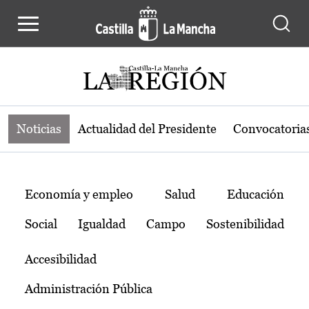
Noticias de la región de Castilla-L
Pasar al contenido principal
Noticias
Actualidad del Presidente
Convocatoria
Temas
Economía y empleo
Salud
Educación
Social
Igualdad
Campo
Sostenibilidad
Accesibilidad
Administración Pública