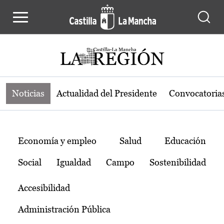
Noticias de la región de Castilla-L
Pasar al contenido principal
Noticias
Actualidad del Presidente
Convocatoria
Temas
Economía y empleo
Salud
Educación
Social
Igualdad
Campo
Sostenibilidad
Accesibilidad
Administración Pública