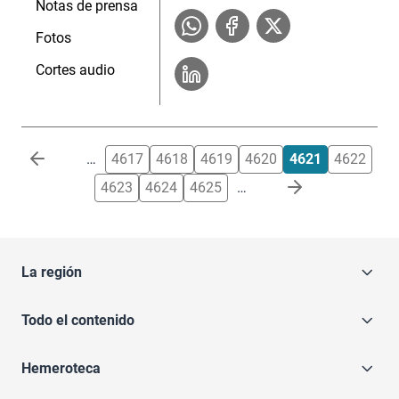
Notas de prensa
Fotos
Cortes audio
Paginación
…
4617
4618
4619
4620
4621
4622
4623
4624
4625
…
La región
Todo el contenido
Hemeroteca