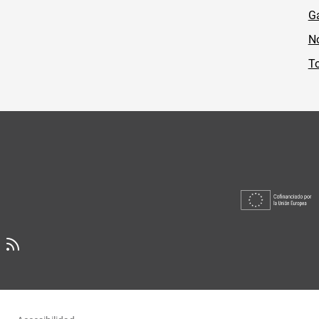
Ga
No
To