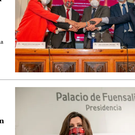
ma
ón