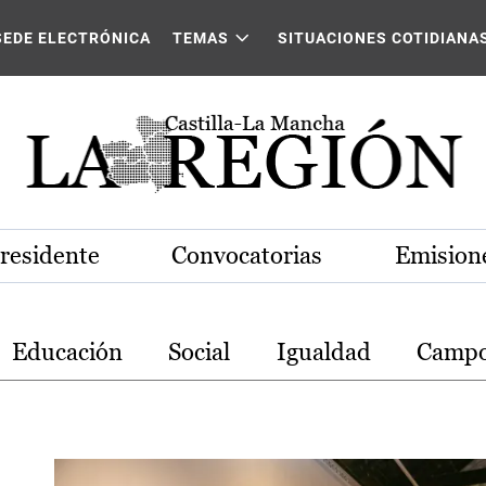
stilla-La Mancha
SEDE ELECTRÓNICA
TEMAS
SITUACIONES COTIDIANA
Presidente
Convocatorias
Emisione
Educación
Social
Igualdad
Camp