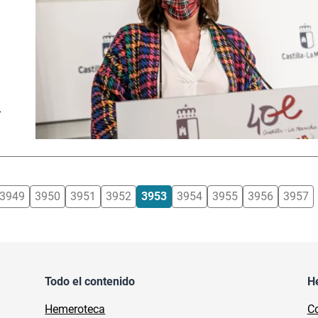
y
3949
3950
3951
3952
3953
3954
3955
3956
3957
Todo el contenido
H
Hemeroteca
Co