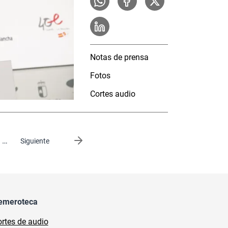
Notas de prensa
Fotos
Cortes audio
…
Siguiente página
Siguiente
emeroteca
rtes de audio