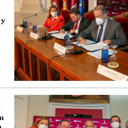
 y
”
ón
n