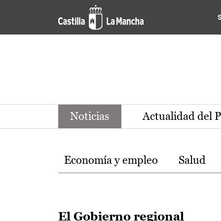
Noticias de la región de Ca
Pasar al contenido principal
Noticias
Actualidad del 
Temas
Economía y empleo
Salud
El Gobierno regional