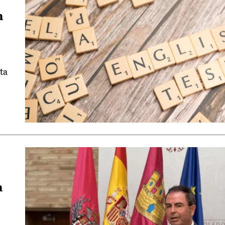
n
ta
n