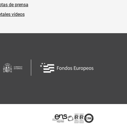
tas de prensa
tales vídeos
Certificaciones o