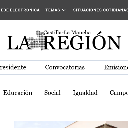
stilla-La Mancha
SEDE ELECTRÓNICA
TEMAS
SITUACIONES COTIDIANA
Presidente
Convocatorias
Emisione
Educación
Social
Igualdad
Camp