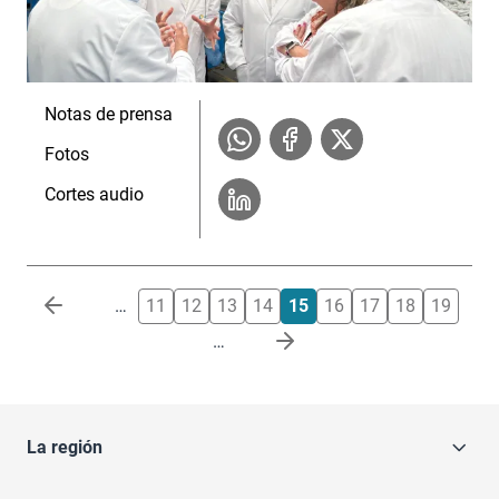
Notas de prensa
Fotos
Cortes audio
Paginación
…
11
12
13
14
15
16
17
18
19
…
La región