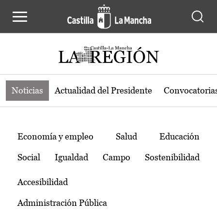
Noticias de la región de Castilla-L
Pasar al contenido principal
Noticias
Actualidad del Presidente
Convocatoria
Temas
Economía y empleo
Salud
Educación
Social
Igualdad
Campo
Sostenibilidad
Accesibilidad
Administración Pública