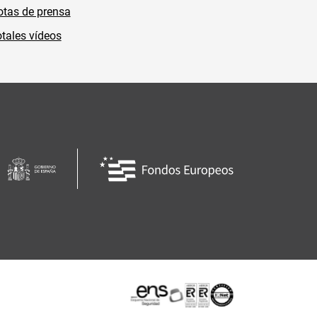
tas de prensa
tales vídeos
Certificaciones o