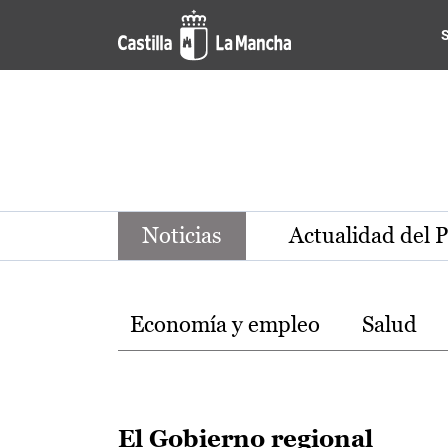
Noticias de la región de Ca
Pasar al contenido principal
Noticias
Actualidad del 
Temas
Economía y empleo
Salud
El Gobierno regional