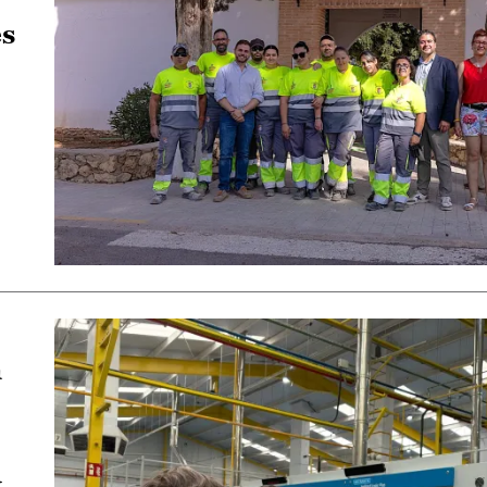
es
a
d