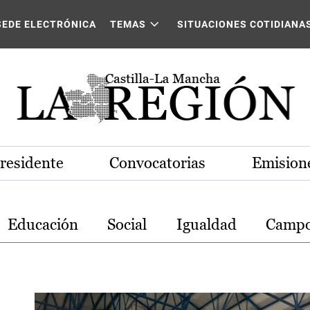
stilla-La Mancha
SEDE ELECTRÓNICA
TEMAS
SITUACIONES COTIDIANA
Presidente
Convocatorias
Emisione
Educación
Social
Igualdad
Camp