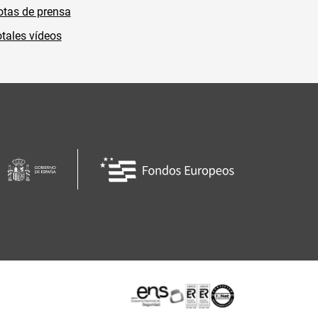
tas de prensa
tales vídeos
Certificaciones o