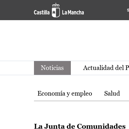
Noticias de la región de Ca
Pasar al contenido principal
Noticias
Actualidad del 
Temas
Economía y empleo
Salud
La Junta de Comunidades