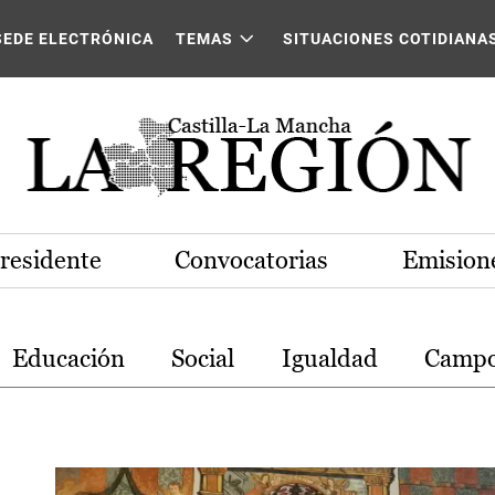
stilla-La Mancha
SEDE ELECTRÓNICA
TEMAS
SITUACIONES COTIDIANA
Presidente
Convocatorias
Emisione
Educación
Social
Igualdad
Camp