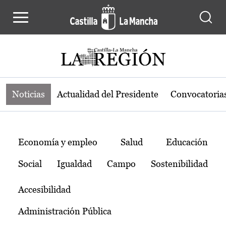
Noticias de la región de Castilla-L
Pasar al contenido principal
Noticias
Actualidad del Presidente
Convocatoria
Temas
Economía y empleo
Salud
Educación
Social
Igualdad
Campo
Sostenibilidad
Accesibilidad
Administración Pública