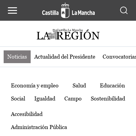
Noticias de la región de Castilla-L
Pasar al contenido principal
Noticias
Actualidad del Presidente
Convocatoria
Temas
Economía y empleo
Salud
Educación
Social
Igualdad
Campo
Sostenibilidad
Accesibilidad
Administración Pública