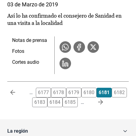
03 de Marzo de 2019
Así lo ha confirmado el consejero de Sanidad en
una visita a la localidad
Notas de prensa
Fotos
Cortes audio
Paginación
…
6177
6178
6179
6180
6181
6182
6183
6184
6185
…
La región