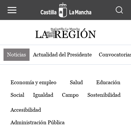
Noticias de la región de Castilla-L
Pasar al contenido principal
Noticias
Actualidad del Presidente
Convocatoria
Temas
Economía y empleo
Salud
Educación
Social
Igualdad
Campo
Sostenibilidad
Accesibilidad
Administración Pública