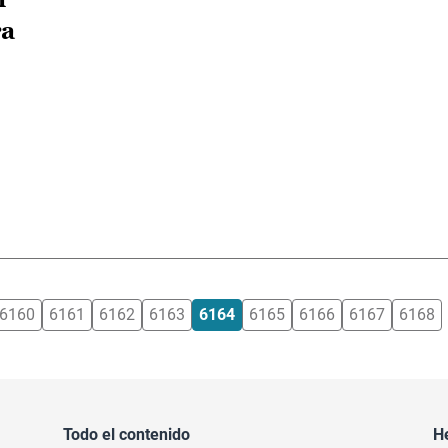
ra
6160
6161
6162
6163
6164
6165
6166
6167
6168
Todo el contenido
H