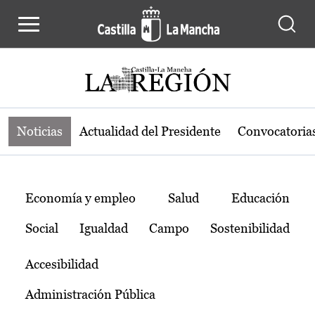
Noticias de la región de Castilla-L
Pasar al contenido principal
Noticias
Actualidad del Presidente
Convocatoria
Temas
Economía y empleo
Salud
Educación
Social
Igualdad
Campo
Sostenibilidad
Accesibilidad
Administración Pública