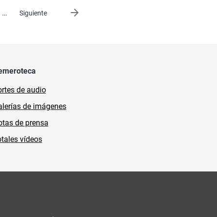
…
Siguiente página
Siguiente
emeroteca
rtes de audio
lerías de imágenes
tas de prensa
tales vídeos