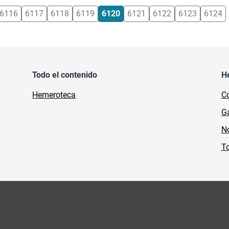
6116
6117
6118
6119
6120
6121
6122
6123
6124
Todo el contenido
H
Hemeroteca
Co
Ga
No
To