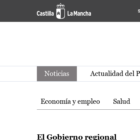
Noticias de la región de Ca
Pasar al contenido principal
Noticias
Actualidad del 
Temas
Economía y empleo
Salud
El Gobierno regional