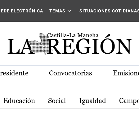
stilla-La Mancha
SEDE ELECTRÓNICA
TEMAS
SITUACIONES COTIDIANA
Presidente
Convocatorias
Emisione
Educación
Social
Igualdad
Camp