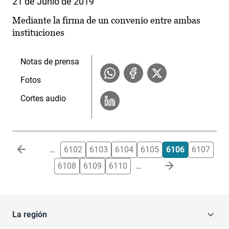
21 de Junio de 2019
Mediante la firma de un convenio entre ambas
instituciones
Notas de prensa
Fotos
Cortes audio
Paginación
…
6102
6103
6104
6105
6106
6107
6108
6109
6110
…
La región