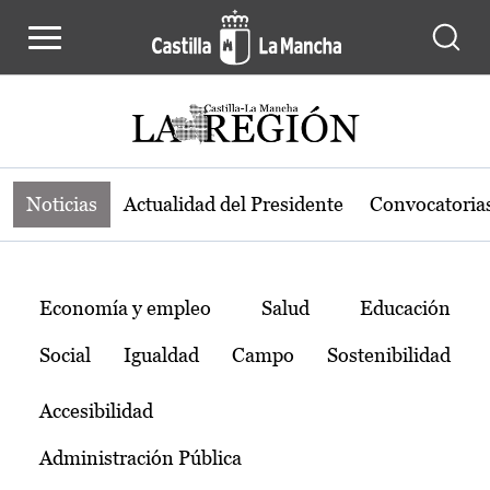
Noticias de la región de Castilla-L
Pasar al contenido principal
Noticias
Actualidad del Presidente
Convocatoria
Temas
Economía y empleo
Salud
Educación
Social
Igualdad
Campo
Sostenibilidad
Accesibilidad
Administración Pública