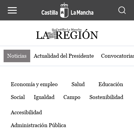
Noticias de la región de Castilla-L
Pasar al contenido principal
Noticias
Actualidad del Presidente
Convocatoria
Temas
Economía y empleo
Salud
Educación
Social
Igualdad
Campo
Sostenibilidad
Accesibilidad
Administración Pública