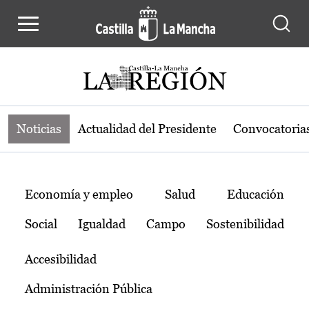
Noticias de la región de Castilla-L
Pasar al contenido principal
Noticias
Actualidad del Presidente
Convocatoria
Temas
Economía y empleo
Salud
Educación
Social
Igualdad
Campo
Sostenibilidad
Accesibilidad
Administración Pública