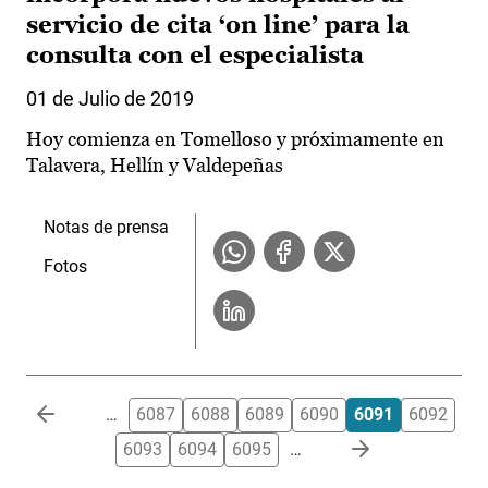
servicio de cita ‘on line’ para la
consulta con el especialista
01 de Julio de 2019
Hoy comienza en Tomelloso y próximamente en
Talavera, Hellín y Valdepeñas
Notas de prensa
Fotos
Paginación
…
6087
6088
6089
6090
6091
6092
6093
6094
6095
…