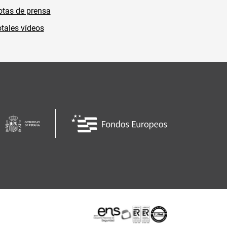
tas de prensa
tales vídeos
Certificaciones o