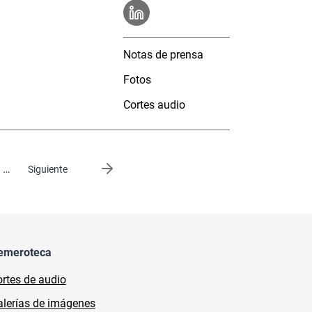
Notas de prensa
Fotos
Cortes audio
…
Siguiente página
Siguiente
emeroteca
rtes de audio
lerías de imágenes