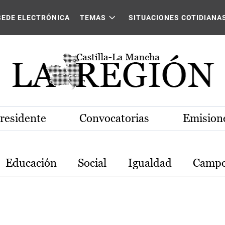
stilla-La Mancha
SEDE ELECTRÓNICA
TEMAS
SITUACIONES COTIDIANA
Presidente
Convocatorias
Emisione
Educación
Social
Igualdad
Camp