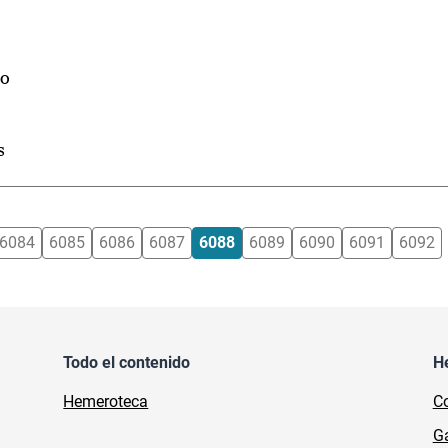
so
s
6084
6085
6086
6087
6088
6089
6090
6091
6092
Todo el contenido
H
Hemeroteca
Co
Ga